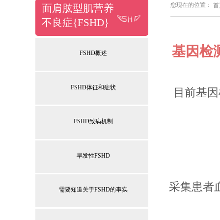
您现在的位置：
首
面肩肱型肌营养
不良症{FSHD
}
基因检
FSHD概述
FSHD体征和症状
目前基因检
Bio
FSHD致病机制
分子梳
早发性FSHD
采集患者
需要知道关于FSHD的事实