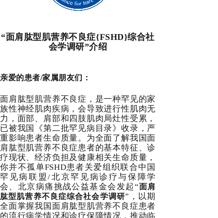
“面肩肱型肌营养不良症{FSHD}综合社
会学调研”介绍
亲爱的患者
/
家属朋友们：
面肩肱型肌营养不良症，是一种罕见的家
族性神经肌肉疾病，会导致进行性肌肉无
力，面部、肩部和四肢肌肉局灶性受累，
已被我国《第二批罕见病目录》收录，严
重影响患者生命质量。为全面了解我国面
肩肱型肌营养不良症患者的基本特征、诊
疗现状、经济负担及健康相关生命质量，
你并不孤单FSHD患者关爱组织联合
中国
罕见病联盟
/
北京罕见病诊疗与保障学
会、北京病痛挑战公益基金会发起“
面肩
”，以期
肱型肌营养不良症综合社会学调研
全面掌握我国面肩肱型肌营养不良症患者
的流行病学情况和诊疗保障情况，推动临